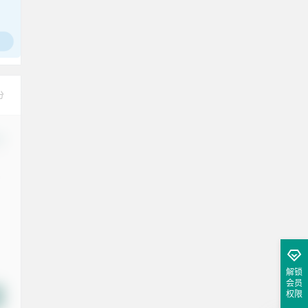
分
改
解锁
会员
权限