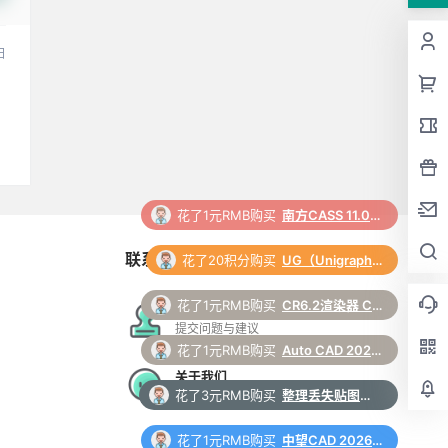
日
花了20积分购买
UG（Unigraphics NX）12.0 安装包下载及安装教程
联系与合作
花了1元RMB购买
CR6.2渲染器 Corona 6.2 for 3ds Max（2014-2022）中/英文版下载和安装教程
花了1元RMB购买
Auto CAD 2024 中文64位破解版+安装教程+Win8/10/11版下载
在线工单
提交问题与建议
花了3元RMB购买
整理丢失贴图脚本 3Dmax脚本下载
关于我们
更多支持与合作
花了1元RMB购买
中望CAD 2026 软件安装包下载和安装教程
花了1元RMB购买
Autodesk Revit 2025正式版下载(破解版+注册机)含安装教程