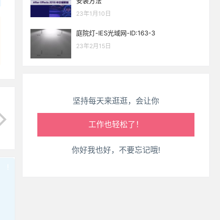
安装方法
生活也美好了！
23年1月10日
心情也舒畅了！
庭院灯-IES光域网-ID:163-3
23年2月15日
走路也有劲了！
腿也不痛了！
坚持每天来逛逛，会让你
腰也不酸了！
工作也轻松了！
你好我也好，不要忘记哦!
!
也想出现在这里？
联系我们
吧