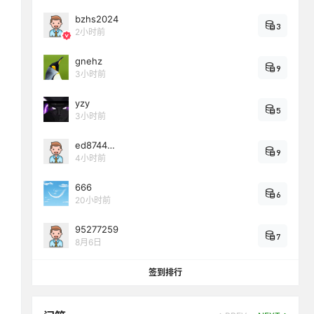
bzhs2024
3
2小时前
gnehz
9
3小时前
yzy
5
3小时前
ed8744…
9
4小时前
666
6
20小时前
95277259
7
8月6日
签到排行