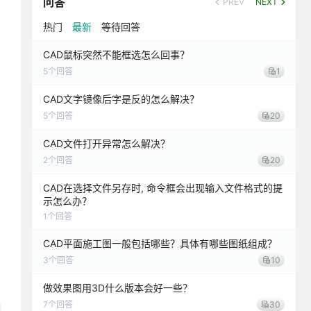
问答
PREV
NEXT
热门
最新
等待回答
CAD鼠标突然不能框选怎么回事？
5
个回答
1
CAD文字镜像后字是反的怎么解决？
5
个回答
20
CAD文件打开异常怎么解决？
2
个回答
20
CAD在选择文件另存时, 命令框会出现输入文件格式的提
示怎么办？
1
个回答
CAD平面施工图一般包括哪些？具体有哪些图纸组成？
3
个回答
10
做效果图用3D什么版本会好一些？
7
个回答
30