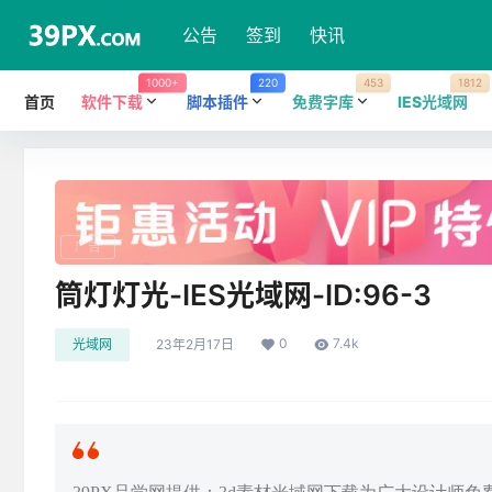
公告
签到
快讯
1000+
220
453
1812
首页
软件下载
脚本插件
免费字库
IES光域网
广告
筒灯灯光-IES光域网-ID:96-3
0
7.4k
光域网
23年2月17日