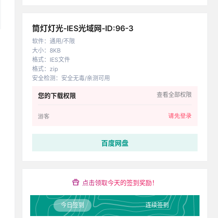
筒灯灯光-IES光域网-ID:96-3
软件
：
通用/不限
大小
：
8KB
格式
：
IES文件
格式
：
zip
安全检测
：
安全无毒/亲测可用
查看全部权限
您的下载权限
请先登录
游客
百度网盘
点击领取今天的签到奖励！
今日签到
连续签到