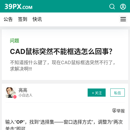
公告
签到
快讯
问题
CAD鼠标突然不能框选怎么回事？
不知道按什么键了，现在CAD鼠标框选突然不行了，
求解决啊!!!
亮亮
关注
私信
小白达人
举报
输入“
OP
”，找到“选择集——窗口选择方式”，调整为“两次
单击”即可