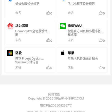
蚂蚁金服设计规范
飞书小程序设计规范
未名
未名
0
0
华为鸿蒙
微信WeUI
HormonyOS全场景设计指
微信官方网页和小程序基础
南
样式库
未名
未名
0
0
微软
苹果
微软 Fluent Design
苹果人机界面设计指南
System 设计语言
未名
未名
0
0
网站地图
Copyright © 2026
39品学网-39PX.COM
皖ICP备2025092657号