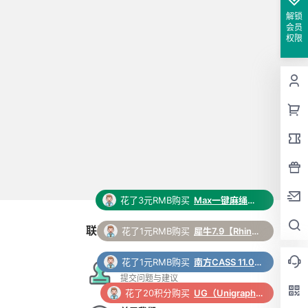
解锁
会员
权限
花了3元RMB购买
Max一键麻绳脚本插件
联系与合作
花了1元RMB购买
犀牛7.9【Rhino7.9破解版】中文破解版下载和安装教程
花了1元RMB购买
南方CASS 11.0 软件安装包下载和安装教程
在线工单
提交问题与建议
花了20积分购买
UG（Unigraphics NX）12.0 安装包下载及安装教程