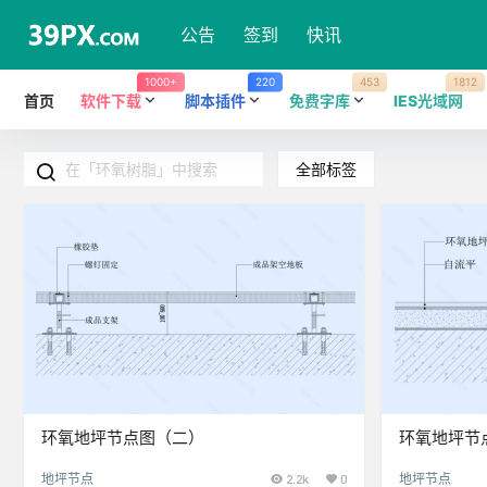
公告
签到
快讯
1000+
220
453
1812
首页
软件下载
脚本插件
免费字库
IES光域网
全部标签
环氧地坪节点图（二）
环氧地坪节
地坪节点
2.2k
0
地坪节点