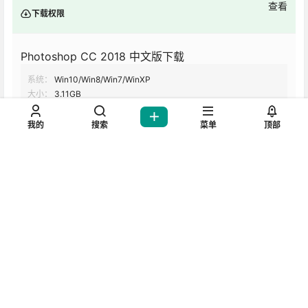
Photoshop CC 2018 中文版下载
系统：
Win10/Win8/Win7/WinXP
大小：
3.11GB
语言：
中文版
格式：
zip
版本支持：
64位
我的
搜索
菜单
顶部
安全检测：
安全无毒/亲测可用
您当前的等级为
游客
支付
￥1元
以后下载
立即支付
百度网盘
免责声明：
1、本站提供的所有下载文件均在网络收集，请于下载后的24小时