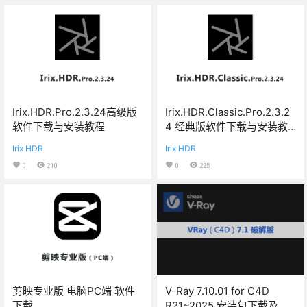
Irix.HDR.Pro.2.3.24高级版
Irix.HDR.Classic.Pro.2.3.2
软件下载与安装教程
4 经典版软件下载与安装教
程
Irix HDR
Irix HDR
0
210
0
225
剪映专业版 电脑PC端 软件
V-Ray 7.10.01 for C4D
下载
R21~2025 安装包下载及安