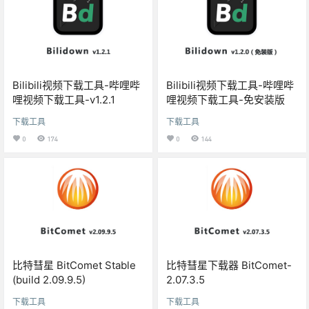
Bilibili视频下载工具-哔哩哔
Bilibili视频下载工具-哔哩哔
哩视频下载工具-v1.2.1
哩视频下载工具-免安装版
下载工具
下载工具
0
174
0
144
比特彗星 BitComet Stable
比特彗星下载器 BitComet-
(build 2.09.9.5)
2.07.3.5
下载工具
下载工具