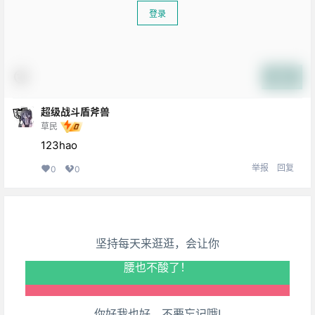
登录
提交
超级战斗盾斧兽
草民
生活也美好了！
123hao
举报
回复
0
0
心情也舒畅了！
走路也有劲了！
坚持每天来逛逛，会让你
腿也不痛了！
腰也不酸了！
你好我也好，不要忘记哦!
工作也轻松了！