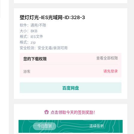
壁灯灯光-IES光域网-ID:328-3
软件
：
通用/不限
大小
：
8KB
格式
：
IES文件
格式
：
zip
安全检测
：
安全无毒/亲测可用
查看全部权限
您的下载权限
请先登录
游客
百度网盘
点击领取今天的签到奖励！
今日签到
连续签到