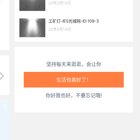
生活也美好了！
23年2月13日
心情也舒畅了！
工矿灯-IES光域网-ID:109-3
23年2月14日
走路也有劲了！
腿也不痛了！
坚持每天来逛逛，会让你
腰也不酸了！
工作也轻松了！
你好我也好，不要忘记哦!
!
也想出现在这里？
联系我们
吧