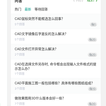
问答
PREV
NEXT
热门
最新
等待回答
CAD鼠标突然不能框选怎么回事？
5
个回答
1
CAD文字镜像后字是反的怎么解决？
5
个回答
20
CAD文件打开异常怎么解决？
2
个回答
20
CAD在选择文件另存时, 命令框会出现输入文件格式的提
示怎么办？
1
个回答
CAD平面施工图一般包括哪些？具体有哪些图纸组成？
3
个回答
10
做效果图用3D什么版本会好一些？
7
个回答
30