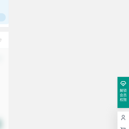
分
改
解锁
会员
权限