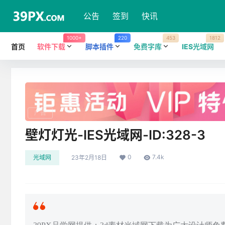
公告
签到
快讯
1000+
220
453
1812
首页
软件下载
脚本插件
免费字库
IES光域网
广告
壁灯灯光-IES光域网-ID:328-3
0
7.4k
光域网
23年2月18日