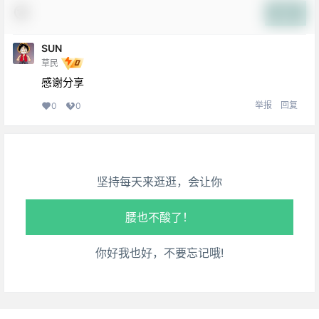
提交
SUN
草民
生活也美好了！
感谢分享
举报
回复
0
0
心情也舒畅了！
走路也有劲了！
坚持每天来逛逛，会让你
腿也不痛了！
腰也不酸了！
你好我也好，不要忘记哦!
工作也轻松了！