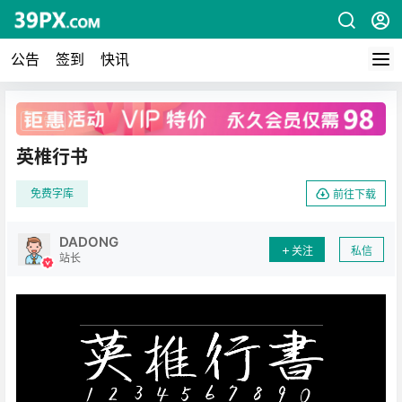
公告
签到
快讯
广告
英椎行书
免费字库
前往下载
DADONG
关注
私信
站长