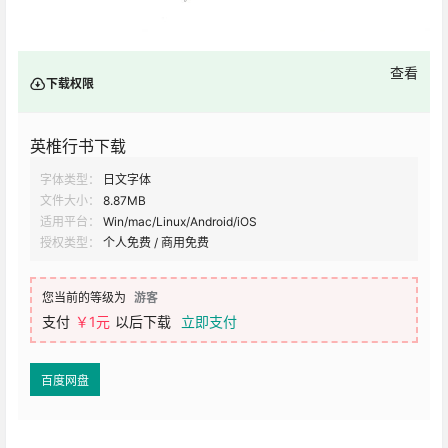
查看
下载权限
英椎行书下载
字体类型：
日文字体
文件大小：
8.87MB
适用平台：
Win/mac/Linux/Android/iOS
授权类型：
个人免费 / 商用免费
您当前的等级为
游客
支付
￥1元
以后下载
立即支付
百度网盘