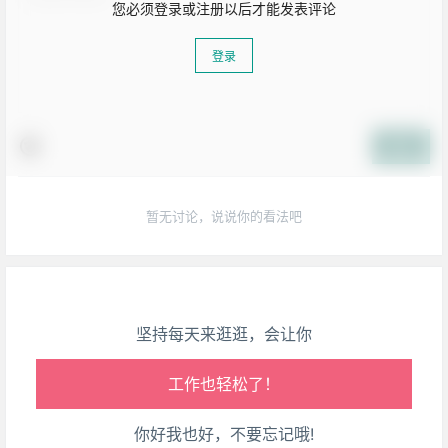
您必须登录或注册以后才能发表评论
登录
提交
生活也美好了！
暂无讨论，说说你的看法吧
心情也舒畅了！
走路也有劲了！
腿也不痛了！
坚持每天来逛逛，会让你
腰也不酸了！
工作也轻松了！
你好我也好，不要忘记哦!