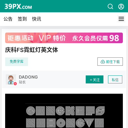
公告
签到
快讯
广告
庆科FS霓虹灯英文体
免费字库
前往下载
DADONG
关注
私信
站长