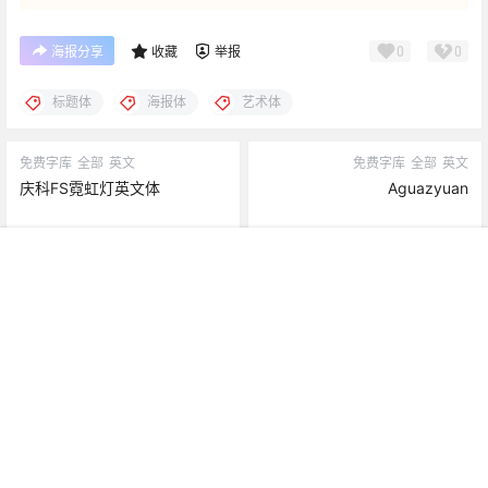
0
0
海报分享
收藏
举报
标题体
海报体
艺术体
免费字库
全部
英文
免费字库
全部
英文
庆科FS霓虹灯英文体
Aguazyuan
2023-3-2 11:24:25
2023-3-2 11:27:31
我的
搜索
菜单
顶部
广告
0 条回复
文章作者
管理员
A
M
欢迎您，新朋友，感谢参与互动！
确认修改