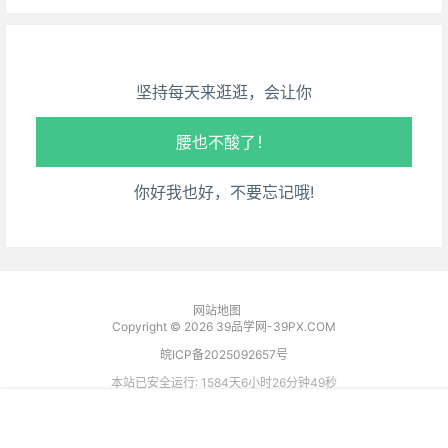
走路也有劲了！
坚持每天来逛逛，会让你
腿也不痛了！
腰也不酸了！
你好我也好，不要忘记哦!
工作也轻松了！
网站地图
Copyright © 2026
39品学网-39PX.COM
皖ICP备2025092657号
本站已安全运行: 1584天6小时26分钟50秒
我的
搜索
菜单
顶部