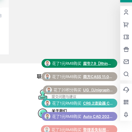
日
花了1元RMB购买
南方CASS 11.0 软件安装包下载和安装教程
联系与合作
花了20积分购买
UG（Unigraphics NX）12.0 安装包下载及安装教程
花了1元RMB购买
CR6.2渲染器 Corona 6.2 for 3ds Max（2014-2022）中/英文版下载和安装教程
在线工单
提交问题与建议
花了1元RMB购买
Auto CAD 2024 中文64位破解版+安装教程+Win8/10/11版下载
关于我们
更多支持与合作
花了3元RMB购买
整理丢失贴图脚本 3Dmax脚本下载
花了1元RMB购买
中望CAD 2026 软件安装包下载和安装教程