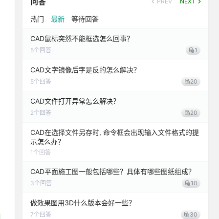
问答
PREV
NEXT
热门
最新
等待回答
CAD鼠标突然不能框选怎么回事？
5
个回答
1
CAD文字镜像后字是反的怎么解决？
5
个回答
20
CAD文件打开异常怎么解决？
2
个回答
20
CAD在选择文件另存时, 命令框会出现输入文件格式的提
示怎么办？
1
个回答
CAD平面施工图一般包括哪些？具体有哪些图纸组成？
3
个回答
10
做效果图用3D什么版本会好一些？
7
个回答
30