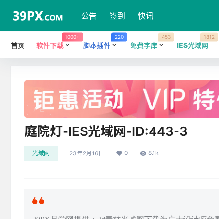
公告
签到
快讯
1000+
220
453
1812
首页
软件下载
脚本插件
免费字库
IES光域网
广告
庭院灯-IES光域网-ID:443-3
0
8.1k
光域网
23年2月16日