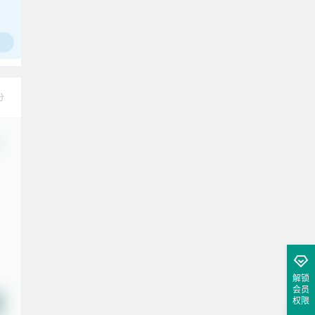
分
改
解锁
会员
权限