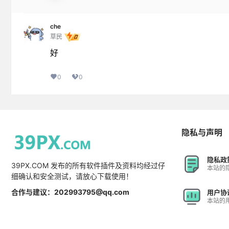
che
草民
好
0
0
隐私与声明
隐私政
39PX.COM 发布的所有软件插件及资料均经过仔
本站的
细确认和安全测试，请放心下载使用！
合作与建议：202993795@qq.com
用户协
本站的