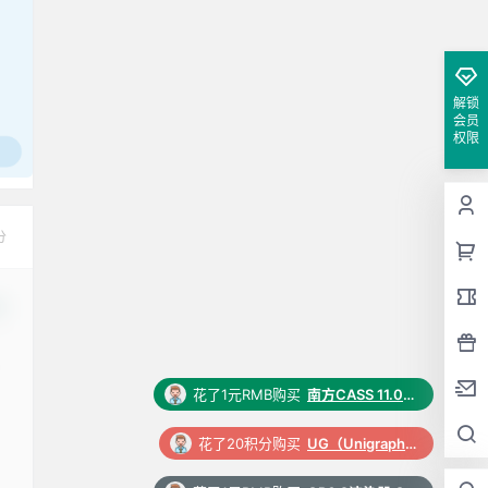
解锁
会员
权限
分
改
花了20积分购买
UG（Unigraphics NX）12.0 安装包下载及安装教程
花了1元RMB购买
CR6.2渲染器 Corona 6.2 for 3ds Max（2014-2022）中/英文版下载和安装教程