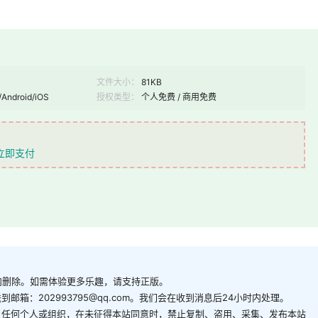
文件大小：
81KB
/Android/iOS
授权类型：
个人免费 / 商用免费
立即支付
内删除。如需体验更多乐趣，请支持正版。
箱：202993795@qq.com。我们会在收到消息后24小时内处理。
。任何个人或组织，在未征得本站同意时，禁止复制、盗用、采集、发布本站