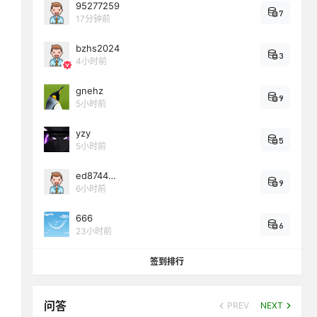
95277259
7
17分钟前
bzhs2024
3
4小时前
gnehz
9
5小时前
yzy
5
5小时前
ed8744…
9
6小时前
666
6
23小时前
签到排行
问答
PREV
NEXT