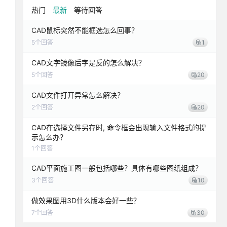
热门
最新
等待回答
CAD鼠标突然不能框选怎么回事？
5
个回答
1
CAD文字镜像后字是反的怎么解决？
5
个回答
20
CAD文件打开异常怎么解决？
2
个回答
20
CAD在选择文件另存时, 命令框会出现输入文件格式的提
示怎么办？
1
个回答
CAD平面施工图一般包括哪些？具体有哪些图纸组成？
3
个回答
10
做效果图用3D什么版本会好一些？
7
个回答
30