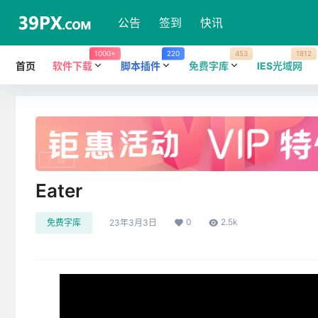
公告
签到
快讯
1000+
220
453
1812
首页
软件下载
脚本插件
免费字库
IES光域网
广告
Eater
0
2.5k
免费字库
23年3月3日