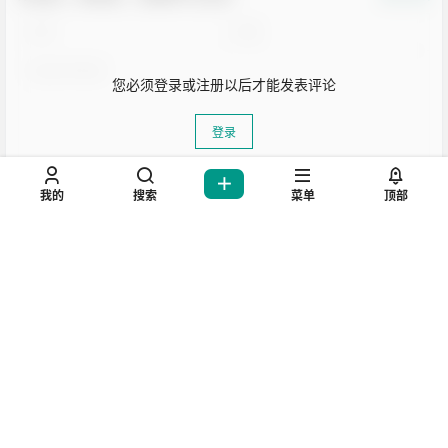
您必须登录或注册以后才能发表评论
登录
我的
搜索
菜单
顶部
提交
暂无讨论，说说你的看法吧
生活也美好了！
心情也舒畅了！
走路也有劲了！
坚持每天来逛逛，会让你