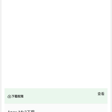
百度网盘
免责声明：
1、本站提供的所有下载文件均在网络收集，请于下载后的24小时
内删除。如需体验更多乐趣，请支持正版。
2、如有内容侵犯您的版权或其他利益，请编辑邮件并加以说明发
送到邮箱：202993795@qq.com。我们会在收到消息后24小时内
处理。
3、本站所有文章，如无特殊说明或标注，均为本站用户原创发
布。任何个人或组织，在未征得本站同意时，禁止复制、盗用、采
集、发布本站内容到任何网站、书籍等各类媒体平台。如若本站内
容侵犯了原著者的合法权益，可联系我们进行处理。
点点赞赏，手留余香
给TA打赏
还没有人赞赏，快来当第一个赞赏的人吧！