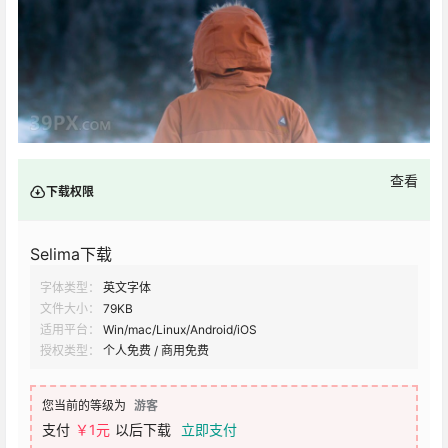
查看
下载权限
Selima下载
字体类型：
英文字体
文件大小：
79KB
适用平台：
Win/mac/Linux/Android/iOS
授权类型：
个人免费 / 商用免费
您当前的等级为
游客
支付
￥1元
以后下载
立即支付