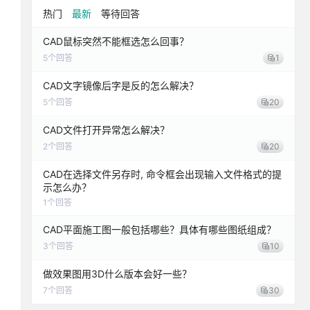
热门
最新
等待回答
CAD鼠标突然不能框选怎么回事？
5
个回答
1
CAD文字镜像后字是反的怎么解决？
5
个回答
20
CAD文件打开异常怎么解决？
2
个回答
20
CAD在选择文件另存时, 命令框会出现输入文件格式的提
示怎么办？
1
个回答
CAD平面施工图一般包括哪些？具体有哪些图纸组成？
3
个回答
10
做效果图用3D什么版本会好一些？
7
个回答
30