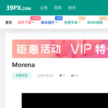
公告
签到
快讯
1000+
220
453
1812
首页
软件下载
脚本插件
免费字库
IES光域网
广告
Morena
0
2k
免费字库
23年3月3日