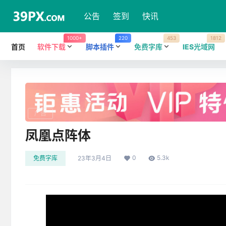
公告
签到
快讯
1000+
220
453
1812
首页
软件下载
脚本插件
免费字库
IES光域网
广告
凤凰点阵体
0
5.3k
免费字库
23年3月4日