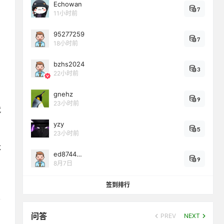
Echowan
7
11小时前
95277259
7
18小时前
bzhs2024
3
22小时前
gnehz
9
23小时前
就
yzy
5
23小时前
体
ed8744…
9
8月7日
签到排行
问答
PREV
NEXT