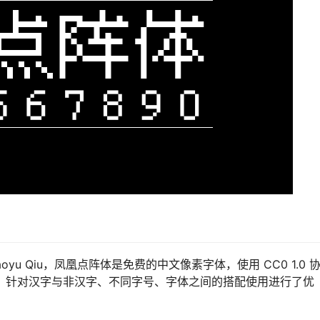
oyu Qiu，凤凰点阵体是免费的中文像素字体，使用 CC0 1.0 
nt，针对汉字与非汉字、不同字号、字体之间的搭配使用进行了优