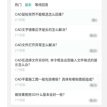
热门
最新
等待回答
CAD鼠标突然不能框选怎么回事？
5
个回答
1
CAD文字镜像后字是反的怎么解决？
5
个回答
20
CAD文件打开异常怎么解决？
2
个回答
20
CAD在选择文件另存时, 命令框会出现输入文件格式的提
示怎么办？
1
个回答
CAD平面施工图一般包括哪些？具体有哪些图纸组成？
3
个回答
10
做效果图用3D什么版本会好一些？
7
个回答
30