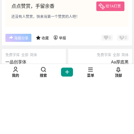
免责声明：
1、本站提供的所有下载文件均在网络收集，请于下载后的24小时
内删除。如需体验更多乐趣，请支持正版。
2、如有内容侵犯您的版权或其他利益，请编辑邮件并加以说明发
送到邮箱：202993795@qq.com。我们会在收到消息后24小时内
处理。
3、本站所有文章，如无特殊说明或标注，均为本站用户原创发
布。任何个人或组织，在未征得本站同意时，禁止复制、盗用、采
集、发布本站内容到任何网站、书籍等各类媒体平台。如若本站内
我的
搜索
菜单
顶部
容侵犯了原著者的合法权益，可联系我们进行处理。
点点赞赏，手留余香
给TA打赏
还没有人赞赏，快来当第一个赞赏的人吧！