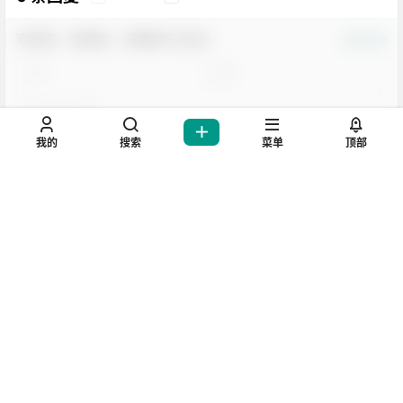
欢迎您，新朋友，感谢参与互动！
确认修改
您必须登录或注册以后才能发表评论
我的
搜索
菜单
顶部
登录
提交
生活也美好了！
暂无讨论，说说你的看法吧
心情也舒畅了！
走路也有劲了！