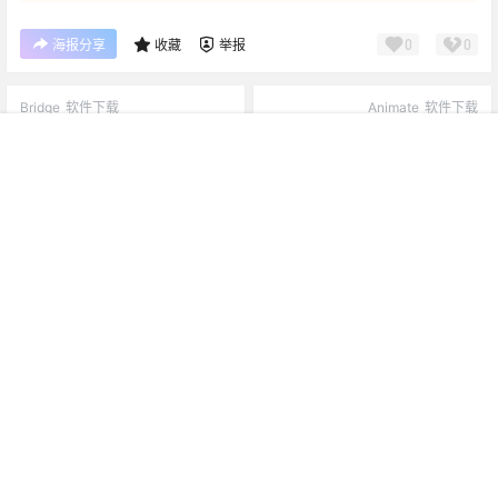
0
0
海报分享
收藏
举报
Bridge
软件下载
Animate
软件下载
Adobe Bridge（Br）2021 软
Adobe Animate（An）CC
件安装包下载和安装教程
2017 软件安装包下载和安装教
我的
搜索
菜单
顶部
程
2023-3-29 10:13:57
2023-3-30 11:24:05
广告
0 条回复
文章作者
管理员
A
M
欢迎您，新朋友，感谢参与互动！
确认修改