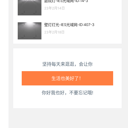
庭院灯-IES光域网-ID:14-3
生活也美好了！
23年2月14日
心情也舒畅了！
壁灯灯光-IES光域网-ID:407-3
23年2月18日
走路也有劲了！
腿也不痛了！
腰也不酸了！
坚持每天来逛逛，会让你
工作也轻松了！
你好我也好，不要忘记哦!