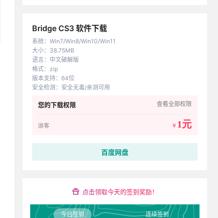
Bridge CS3 软件下载
系统
：
Win7/Win8/Win10/Win11
大小
：
38.75MB
语言
：
中文破解版
格式
：
zip
版本支持
：
64位
安全检测
：
安全无毒/亲测可用
查看全部权限
您的下载权限
1元
游客
￥
百度网盘
点击领取今天的签到奖励！
今日签到
连续签到