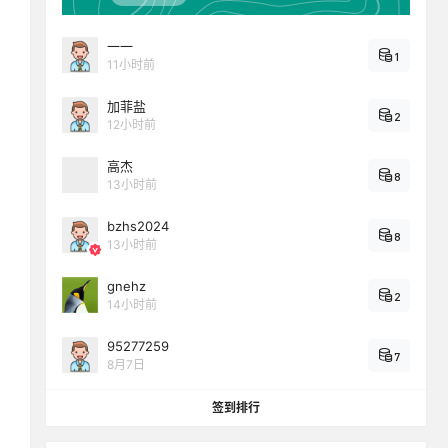
一一
1
11小时前
加菲盐
2
12小时前
高杰
8
13小时前
bzhs2024
8
13小时前
gnehz
2
14小时前
95277259
7
8月7日
签到排行