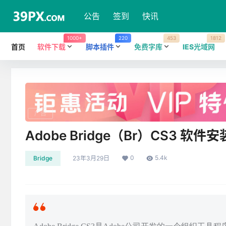
公告
签到
快讯
1000+
220
453
1812
首页
软件下载
脚本插件
免费字库
IES光域网
广告
Adobe Bridge（Br）CS3 
0
5.4k
Bridge
23年3月29日