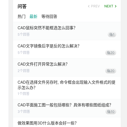
问答
PREV
NEXT
热门
最新
等待回答
CAD鼠标突然不能框选怎么回事？
5
个回答
1
CAD文字镜像后字是反的怎么解决？
5
个回答
20
CAD文件打开异常怎么解决？
2
个回答
20
CAD在选择文件另存时, 命令框会出现输入文件格式的提
示怎么办？
1
个回答
CAD平面施工图一般包括哪些？具体有哪些图纸组成？
3
个回答
10
做效果图用3D什么版本会好一些？