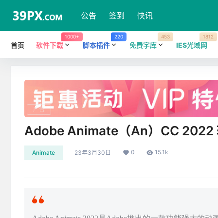
公告
签到
快讯
1000+
220
453
1812
首页
软件下载
脚本插件
免费字库
IES光域网
广告
Adobe Animate（An）CC 
0
15.1k
Animate
23年3月30日