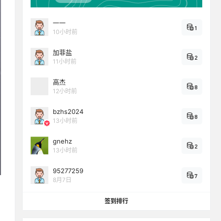
一一
1
10小时前
加菲盐
2
11小时前
高杰
8
12小时前
bzhs2024
8
13小时前
gnehz
2
13小时前
95277259
7
8月7日
签到排行