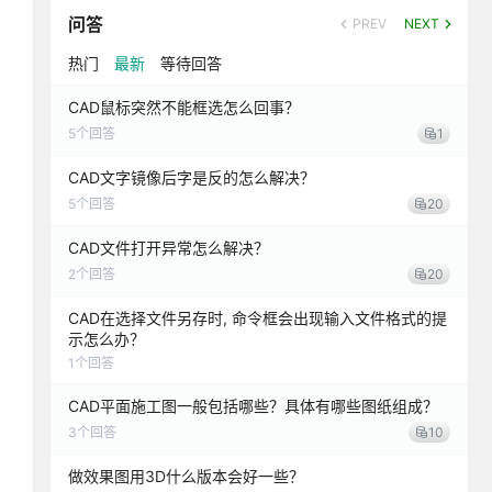
问答
PREV
NEXT
热门
最新
等待回答
CAD鼠标突然不能框选怎么回事？
5
个回答
1
CAD文字镜像后字是反的怎么解决？
5
个回答
20
CAD文件打开异常怎么解决？
2
个回答
20
CAD在选择文件另存时, 命令框会出现输入文件格式的提
示怎么办？
1
个回答
CAD平面施工图一般包括哪些？具体有哪些图纸组成？
3
个回答
10
做效果图用3D什么版本会好一些？