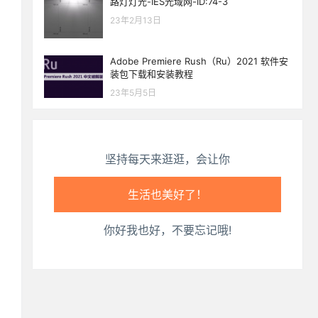
路灯灯光-IES光域网-ID:74-3
生活也美好了！
23年2月13日
心情也舒畅了！
Adobe Premiere Rush（Ru）2021 软件安
装包下载和安装教程
走路也有劲了！
23年5月5日
腿也不痛了！
坚持每天来逛逛，会让你
腰也不酸了！
工作也轻松了！
你好我也好，不要忘记哦!