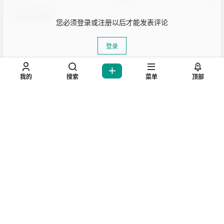
您必须登录或注册以后才能发表评论
登录
我的
搜索
菜单
顶部
提交
生活也美好了！
暂无讨论，说说你的看法吧
心情也舒畅了！
走路也有劲了！
坚持每天来逛逛，会让你
腿也不痛了！
腰也不酸了！