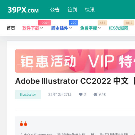
公告
签到
快讯
1000+
220
453
1812
首页
软件下载
脚本插件
免费字库
IES光域网
广告
Adobe Illustrator CC202
0
9.4k
Illustrator
22年12月27日