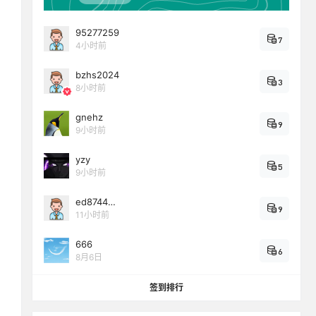
95277259
7
4小时前
bzhs2024
3
8小时前
gnehz
9
9小时前
yzy
5
9小时前
ed8744…
9
11小时前
666
6
8月6日
签到排行