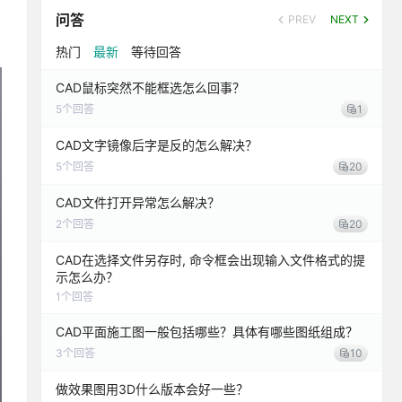
问答
PREV
NEXT
热门
最新
等待回答
CAD鼠标突然不能框选怎么回事？
5
个回答
1
CAD文字镜像后字是反的怎么解决？
5
个回答
20
CAD文件打开异常怎么解决？
2
个回答
20
CAD在选择文件另存时, 命令框会出现输入文件格式的提
示怎么办？
1
个回答
CAD平面施工图一般包括哪些？具体有哪些图纸组成？
3
个回答
10
做效果图用3D什么版本会好一些？