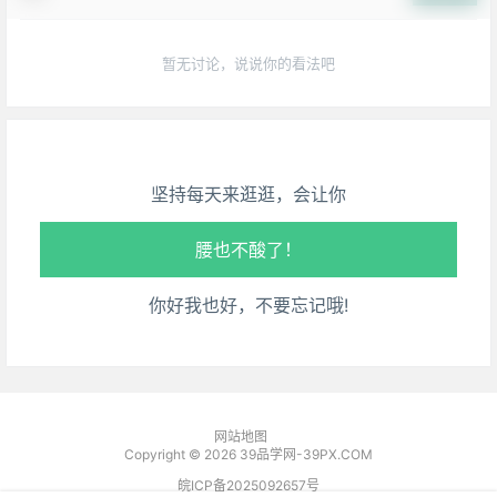
生活也美好了！
暂无讨论，说说你的看法吧
心情也舒畅了！
走路也有劲了！
坚持每天来逛逛，会让你
腿也不痛了！
腰也不酸了！
你好我也好，不要忘记哦!
工作也轻松了！
网站地图
Copyright © 2026
39品学网-39PX.COM
皖ICP备2025092657号