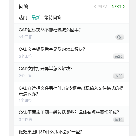
问答
PREV
NEXT
热门
最新
等待回答
CAD鼠标突然不能框选怎么回事？
5
个回答
1
CAD文字镜像后字是反的怎么解决？
5
个回答
20
CAD文件打开异常怎么解决？
2
个回答
20
CAD在选择文件另存时, 命令框会出现输入文件格式的提
示怎么办？
1
个回答
CAD平面施工图一般包括哪些？具体有哪些图纸组成？
3
个回答
10
做效果图用3D什么版本会好一些？