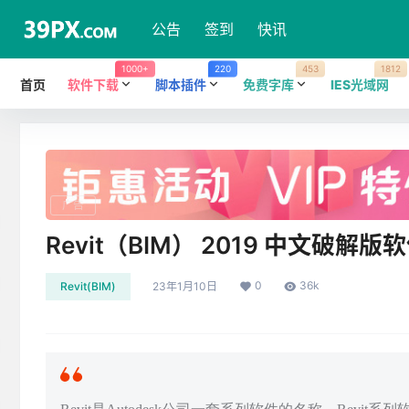
公告
签到
快讯
1000+
220
453
1812
首页
软件下载
脚本插件
免费字库
IES光域网
广告
Revit（BIM） 2019 中文破
0
36k
Revit(BIM)
23年1月10日