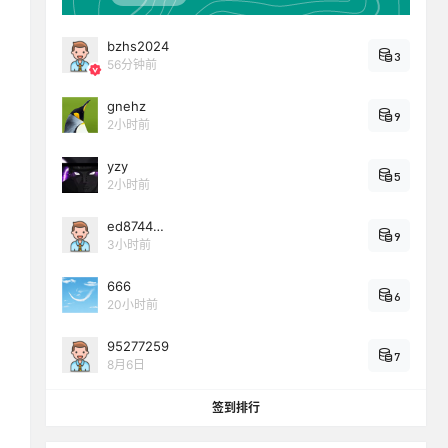
bzhs2024
3
56分钟前
gnehz
9
2小时前
yzy
5
2小时前
ed8744…
9
3小时前
666
6
20小时前
95277259
7
8月6日
签到排行