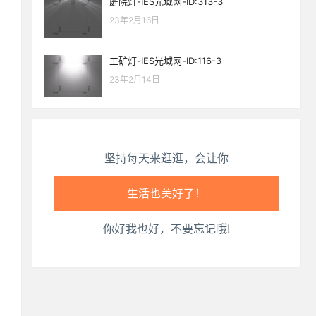
庭院灯-IES光域网-ID:313-3
生活也美好了！
23年2月16日
心情也舒畅了！
工矿灯-IES光域网-ID:116-3
23年2月14日
走路也有劲了！
腿也不痛了！
坚持每天来逛逛，会让你
腰也不酸了！
工作也轻松了！
你好我也好，不要忘记哦!