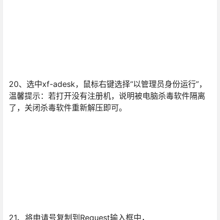
20、选中xf-adesk，鼠标右键选择“以管理员身份运行”，
温馨提示：若打开没有注册机，说明被电脑杀毒软件隔离
了，关闭杀毒软件重新解压即可。
21、将申请号复制到Request输入框中，
注：复制和粘贴只能用快捷键”Ctrl+C”和”Ctrl+V”