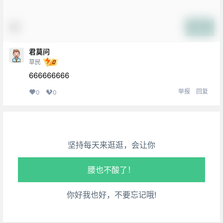
提交
君莫问
草民
666666666
举报
回复
0
0
生活也美好了！
心情也舒畅了！
坚持每天来逛逛，会让你
走路也有劲了！
腿也不痛了！
你好我也好，不要忘记哦!
腰也不酸了！
工作也轻松了！