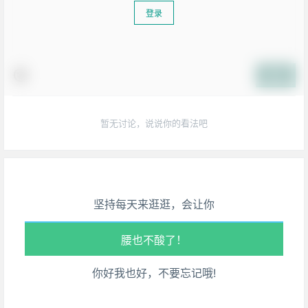
登录
提交
暂无讨论，说说你的看法吧
生活也美好了！
心情也舒畅了！
走路也有劲了！
坚持每天来逛逛，会让你
腿也不痛了！
腰也不酸了！
你好我也好，不要忘记哦!
工作也轻松了！