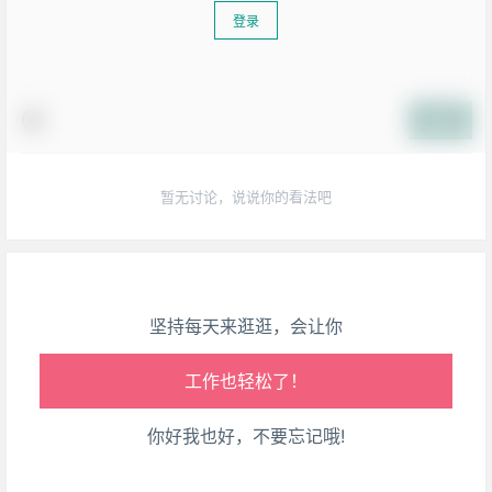
登录
生活也美好了！
提交
心情也舒畅了！
暂无讨论，说说你的看法吧
走路也有劲了！
腿也不痛了！
坚持每天来逛逛，会让你
腰也不酸了！
工作也轻松了！
你好我也好，不要忘记哦!