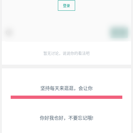
登录
生活也美好了！
提交
心情也舒畅了！
暂无讨论，说说你的看法吧
走路也有劲了！
腿也不痛了！
腰也不酸了！
坚持每天来逛逛，会让你
工作也轻松了！
你好我也好，不要忘记哦!