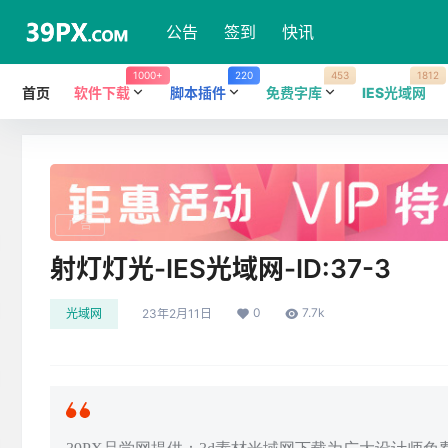
公告
签到
快讯
1000+
220
453
1812
首页
软件下载
脚本插件
免费字库
IES光域网
广告
射灯灯光-IES光域网-ID:37-3
0
7.7k
光域网
23年2月11日