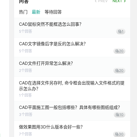
问答
PREV
NEXT
热门
最新
等待回答
CAD鼠标突然不能框选怎么回事？
5
个回答
1
CAD文字镜像后字是反的怎么解决？
5
个回答
20
CAD文件打开异常怎么解决？
2
个回答
20
CAD在选择文件另存时, 命令框会出现输入文件格式的提
示怎么办？
1
个回答
CAD平面施工图一般包括哪些？具体有哪些图纸组成？
3
个回答
10
做效果图用3D什么版本会好一些？
7
个回答
30