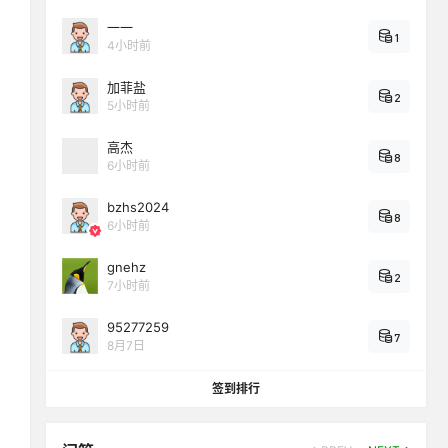
一一
1
4小时前
加菲盐
2
5小时前
高杰
8
6小时前
bzhs2024
8
6小时前
gnehz
2
7小时前
95277259
7
8月7日
签到排行