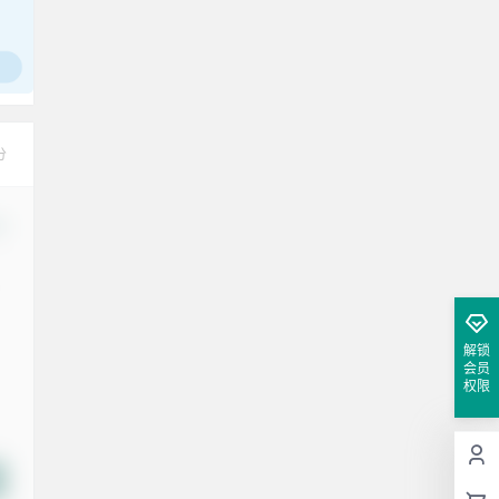
分
改
解锁
会员
权限