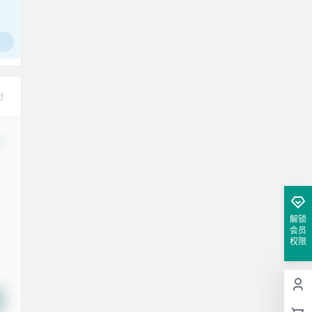
腰也不酸了！
工作也轻松了！
分
改
解锁
会员
权限