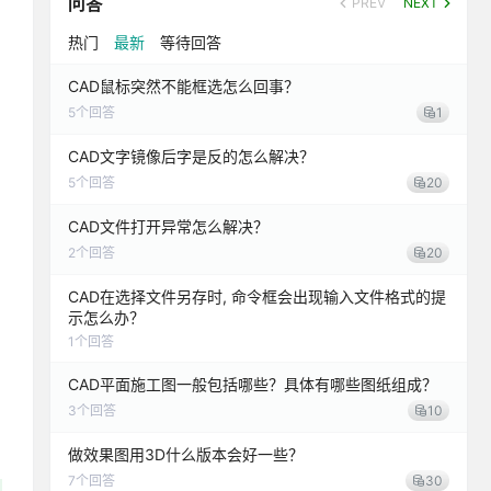
问答
PREV
NEXT
热门
最新
等待回答
CAD鼠标突然不能框选怎么回事？
5
个回答
1
CAD文字镜像后字是反的怎么解决？
5
个回答
20
CAD文件打开异常怎么解决？
2
个回答
20
CAD在选择文件另存时, 命令框会出现输入文件格式的提
示怎么办？
1
个回答
CAD平面施工图一般包括哪些？具体有哪些图纸组成？
3
个回答
10
做效果图用3D什么版本会好一些？
7
个回答
30