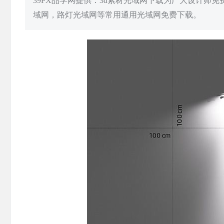
39PX品学网提供：3d素材光域网下载为广大设计师
域网，路灯光域网等常用通用光域网免费下载。