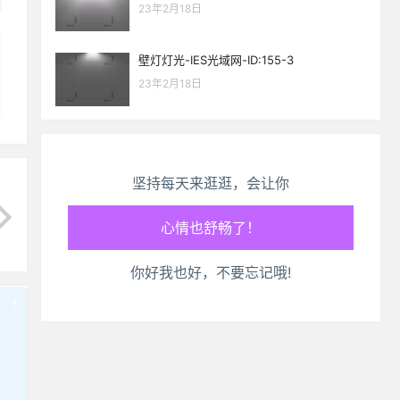
23年2月18日
壁灯灯光-IES光域网-ID:155-3
23年2月18日
坚持每天来逛逛，会让你
生活也美好了！
你好我也好，不要忘记哦!
心情也舒畅了！
!
也想出现在这里？
联系我们
吧
走路也有劲了！
腿也不痛了！