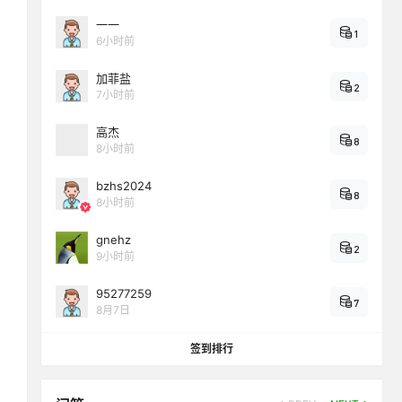
一一
1
6小时前
加菲盐
2
7小时前
高杰
8
8小时前
bzhs2024
8
8小时前
gnehz
2
9小时前
95277259
7
8月7日
签到排行