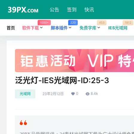
公告
签到
快讯
1000+
220
453
1812
首页
软件下载
脚本插件
免费字库
IES光域网
广告
泛光灯-IES光域网-ID:25-3
0
8.4k
光域网
23年2月12日