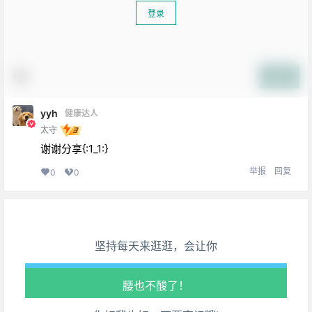
登录
提交
yyh
健康达人
太守
谢谢分享{:1_1:}
生活也美好了！
举报
回复
0
0
心情也舒畅了！
走路也有劲了！
坚持每天来逛逛，会让你
腿也不痛了！
腰也不酸了！