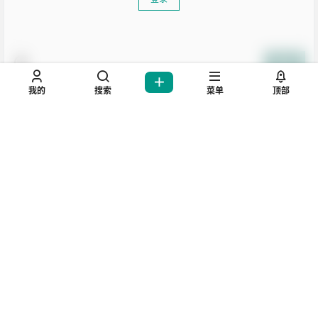
您必须登录或注册以后才能发表评论
登录
我的
搜索
菜单
顶部
提交
生活也美好了！
暂无讨论，说说你的看法吧
心情也舒畅了！
走路也有劲了！
坚持每天来逛逛，会让你
腿也不痛了！
腰也不酸了！