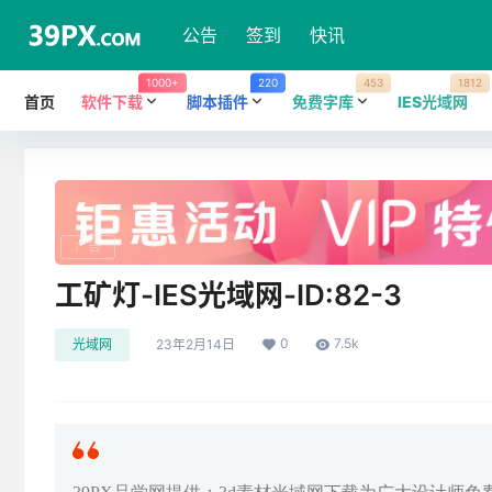
公告
签到
快讯
1000+
220
453
1812
首页
软件下载
脚本插件
免费字库
IES光域网
广告
工矿灯-IES光域网-ID:82-3
0
7.5k
光域网
23年2月14日