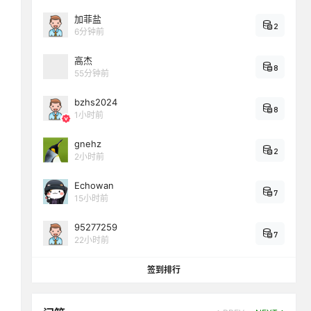
加菲盐
2
6分钟前
高杰
8
55分钟前
bzhs2024
8
1小时前
gnehz
2
2小时前
Echowan
7
15小时前
95277259
7
22小时前
签到排行