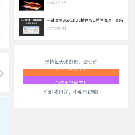
23年3月3日
一键清除SketchUp插件/SU插件清理工具箱
23年9月6日
坚持每天来逛逛，会让你
生活也美好了！
你好我也好，不要忘记哦!
心情也舒畅了！
!
也想出现在这里？
联系我们
吧
走路也有劲了！
腿也不痛了！