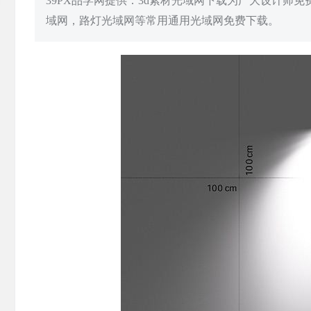
39PX品学网提供：3d素材光域网下载为广大设计师
域网，路灯光域网等常用通用光域网免费下载。