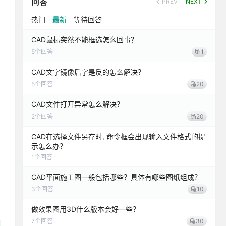
问答
PREV
NEXT
热门
最新
等待回答
CAD鼠标突然不能框选怎么回事？
5
个回答
1
CAD文字镜像后字是反的怎么解决？
5
个回答
20
CAD文件打开异常怎么解决？
2
个回答
20
CAD在选择文件另存时, 命令框会出现输入文件格式的提
示怎么办？
1
个回答
CAD平面施工图一般包括哪些？具体有哪些图纸组成？
3
个回答
10
做效果图用3D什么版本会好一些？
7
个回答
30