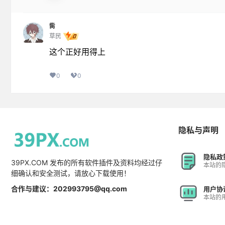
胔
草民
这个正好用得上
0
0
隐私与声明
隐私政
39PX.COM 发布的所有软件插件及资料均经过仔
本站的
细确认和安全测试，请放心下载使用！
合作与建议：202993795@qq.com
用户协
本站的