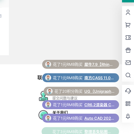
日
花了1元RMB购买
犀牛7.9【Rhino7.9破解版】中文破解版下载和安装教程
联系与合作
花了1元RMB购买
南方CASS 11.0 软件安装包下载和安装教程
花了20积分购买
UG（Unigraphics NX）12.0 安装包下载及安装教程
在线工单
提交问题与建议
花了1元RMB购买
CR6.2渲染器 Corona 6.2 for 3ds Max（2014-2022）中/英文版下载和安装教程
关于我们
更多支持与合作
花了1元RMB购买
Auto CAD 2024 中文64位破解版+安装教程+Win8/10/11版下载
花了3元RMB购买
整理丢失贴图脚本 3Dmax脚本下载