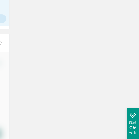
腰也不酸了！
工作也轻松了！
分
改
解锁
会员
权限