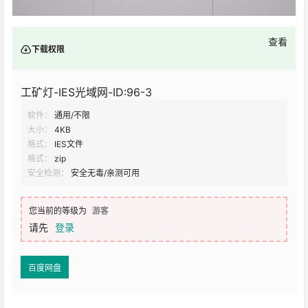
查看
下载权限
工矿灯-IES光域网-ID:96-3
软件：
通用/不限
大小：
4KB
格式：
IES文件
格式：
zip
安全检测：
安全无毒/亲测可用
您当前的等级为
游客
请先
登录
百度网盘