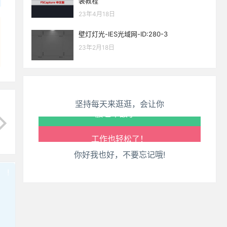
装教程
23年4月18日
生活也美好了！
壁灯灯光-IES光域网-ID:280-3
23年2月18日
心情也舒畅了！
走路也有劲了！
坚持每天来逛逛，会让你
腿也不痛了！
腰也不酸了！
你好我也好，不要忘记哦!
工作也轻松了！
!
也想出现在这里？
联系我们
吧