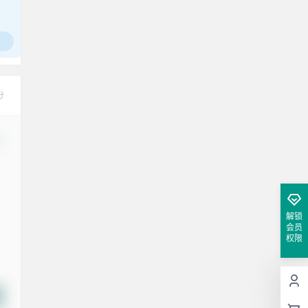
分
改
解锁
会员
权限