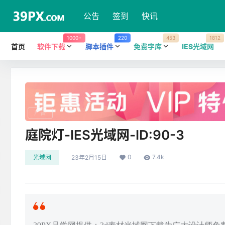
公告
签到
快讯
1000+
220
453
1812
首页
软件下载
脚本插件
免费字库
IES光域网
广告
庭院灯-IES光域网-ID:90-3
0
7.4k
光域网
23年2月15日