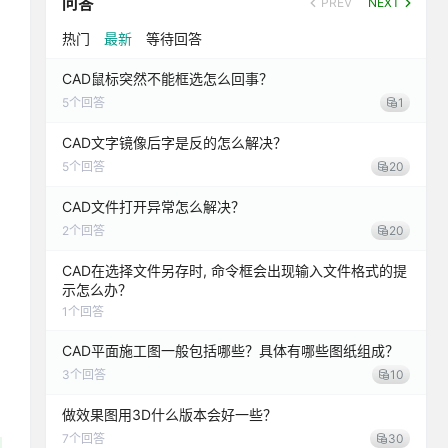
问答
PREV
NEXT
热门
最新
等待回答
CAD鼠标突然不能框选怎么回事？
5
个回答
1
CAD文字镜像后字是反的怎么解决？
5
个回答
20
CAD文件打开异常怎么解决？
2
个回答
20
CAD在选择文件另存时, 命令框会出现输入文件格式的提
示怎么办？
1
个回答
CAD平面施工图一般包括哪些？具体有哪些图纸组成？
3
个回答
10
做效果图用3D什么版本会好一些？
7
个回答
30