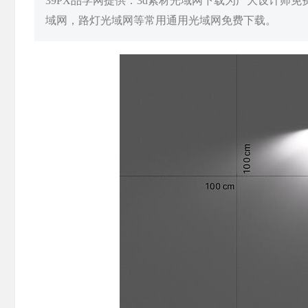
39PX品学网提供：3d素材光域网下载为广大设计师
域网，路灯光域网等常用通用光域网免费下载。