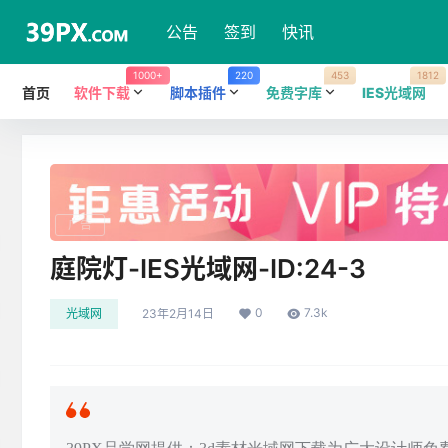
公告
签到
快讯
1000+
220
453
1812
首页
软件下载
脚本插件
免费字库
IES光域网
广告
庭院灯-IES光域网-ID:24-3
0
7.3k
光域网
23年2月14日