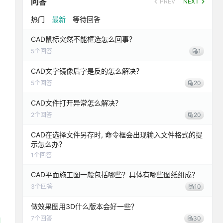
问答
PREV
NEXT
热门
最新
等待回答
CAD鼠标突然不能框选怎么回事？
5
个回答
1
CAD文字镜像后字是反的怎么解决？
5
个回答
20
CAD文件打开异常怎么解决？
2
个回答
20
CAD在选择文件另存时, 命令框会出现输入文件格式的提
示怎么办？
1
个回答
CAD平面施工图一般包括哪些？具体有哪些图纸组成？
3
个回答
10
做效果图用3D什么版本会好一些？
7
个回答
30