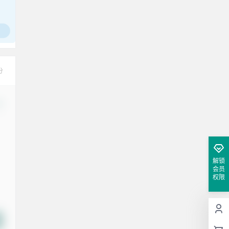
分
改
解锁
会员
权限