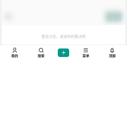
提交
生活也美好了！
暂无讨论，说说你的看法吧
心情也舒畅了！
走路也有劲了！
我的
搜索
菜单
顶部
坚持每天来逛逛，会让你
腿也不痛了！
腰也不酸了！
你好我也好，不要忘记哦!
工作也轻松了！