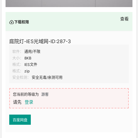
查看
下载权限
庭院灯-IES光域网-ID:287-3
软件：
通用/不限
大小：
8KB
格式：
IES文件
格式：
zip
安全检测：
安全无毒/亲测可用
您当前的等级为
游客
请先
登录
百度网盘