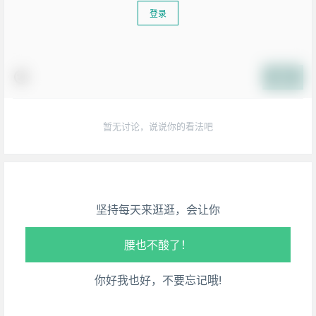
登录
提交
生活也美好了！
暂无讨论，说说你的看法吧
心情也舒畅了！
走路也有劲了！
坚持每天来逛逛，会让你
腿也不痛了！
腰也不酸了！
你好我也好，不要忘记哦!
工作也轻松了！