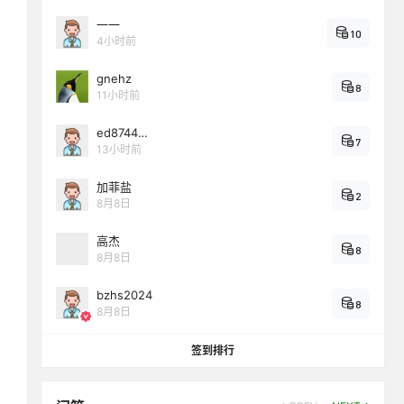
一一
10
4小时前
gnehz
8
11小时前
ed8744…
7
13小时前
加菲盐
2
8月8日
高杰
8
8月8日
bzhs2024
8
8月8日
签到排行