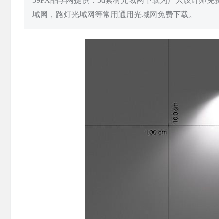
39PX品学网提供：3d素材光域网下载为广大设计师
域网，路灯光域网等常用通用光域网免费下载。