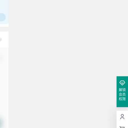
分
改
解锁
会员
权限