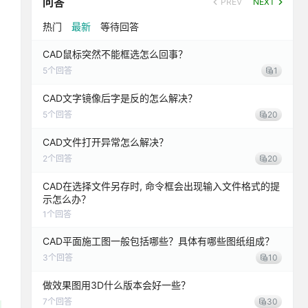
问答
PREV
NEXT
热门
最新
等待回答
CAD鼠标突然不能框选怎么回事？
5
个回答
1
CAD文字镜像后字是反的怎么解决？
5
个回答
20
CAD文件打开异常怎么解决？
2
个回答
20
CAD在选择文件另存时, 命令框会出现输入文件格式的提
示怎么办？
1
个回答
CAD平面施工图一般包括哪些？具体有哪些图纸组成？
3
个回答
10
做效果图用3D什么版本会好一些？
7
个回答
30