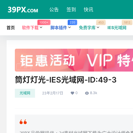
公告
签到
快讯
1000+
220
453
1812
首页
软件下载
脚本插件
免费字库
IES光域网
广告
筒灯灯光-IES光域网-ID:49-3
0
8.3k
光域网
23年2月17日