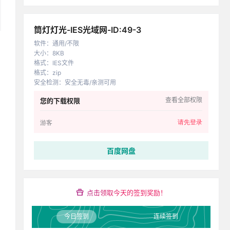
筒灯灯光-IES光域网-ID:49-3
软件
：
通用/不限
大小
：
8KB
格式
：
IES文件
格式
：
zip
安全检测
：
安全无毒/亲测可用
查看全部权限
您的下载权限
请先登录
游客
百度网盘
点击领取今天的签到奖励！
今日签到
连续签到