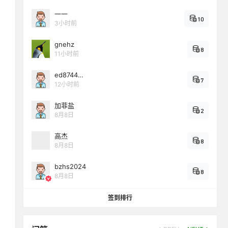
一一
10
3小时前
gnehz
8
11小时前
ed8744…
7
12小时前
加菲盐
2
8月8日
高杰
8
8月8日
bzhs2024
8
8月8日
签到排行