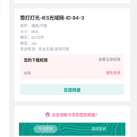
筒灯灯光-IES光域网-ID:84-3
软件
：
通用/不限
大小
：
8KB
格式
：
IES文件
格式
：
zip
安全检测
：
安全无毒/亲测可用
查看全部权限
您的下载权限
请先登录
游客
百度网盘
点击领取今天的签到奖励！
今日签到
连续签到