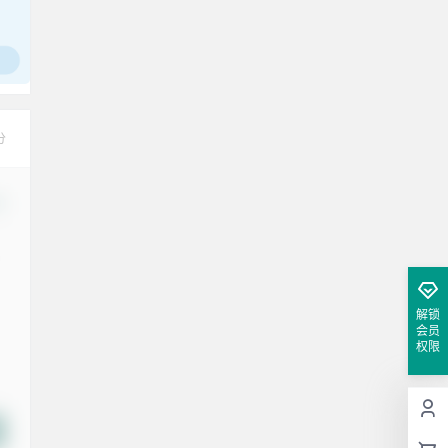
分
改
解锁
会员
权限