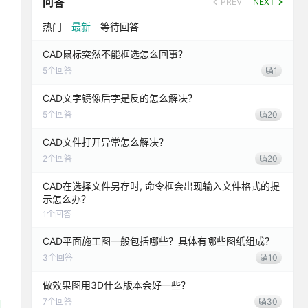
问答
PREV
NEXT
热门
最新
等待回答
CAD鼠标突然不能框选怎么回事？
5
个回答
1
CAD文字镜像后字是反的怎么解决？
5
个回答
20
CAD文件打开异常怎么解决？
2
个回答
20
CAD在选择文件另存时, 命令框会出现输入文件格式的提
示怎么办？
1
个回答
CAD平面施工图一般包括哪些？具体有哪些图纸组成？
3
个回答
10
做效果图用3D什么版本会好一些？
7
个回答
30