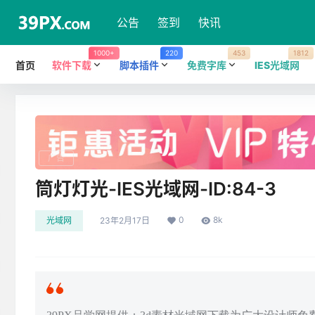
公告
签到
快讯
1000+
220
453
1812
首页
软件下载
脚本插件
免费字库
IES光域网
广告
筒灯灯光-IES光域网-ID:84-3
0
8k
光域网
23年2月17日