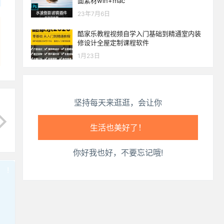
面素材win+mac
生活也美好了！
23年7月6日
心情也舒畅了！
酷家乐教程视频自学入门基础到精通室内装
修设计全屋定制课程软件
走路也有劲了！
1月23日
腿也不痛了！
坚持每天来逛逛，会让你
腰也不酸了！
工作也轻松了！
你好我也好，不要忘记哦!
!
也想出现在这里？
联系我们
吧