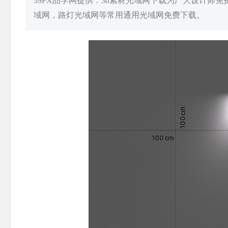
39PX品学网提供：3d素材光域网下载为广大设计师
域网，路灯光域网等常用通用光域网免费下载。