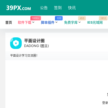
公告
签到
快讯
1000+
220
453
1812
首页
软件下载
脚本插件
免费字库
IES光域网
平面设计圈
DADONG
(圈主)
平面设计学习交流圈！
在
平面设计圈
说：
登录