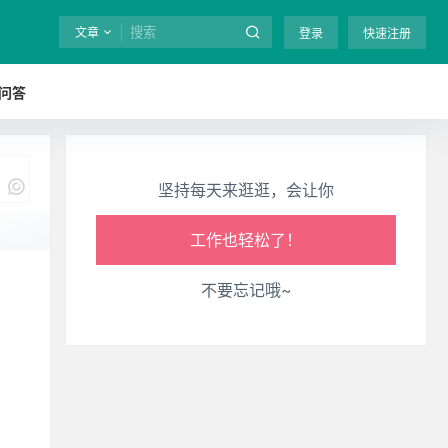
生活也美好了！
文章
登录
快速注册
心情也舒畅了！
问答
走路也有劲了！
腿也不痛了！
坚持每天来逛逛，会让你
腰也不酸了！
工作也轻松了！
我说
不要忘记哦~