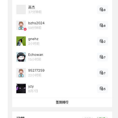
高杰
8
37分钟前
bzhs2024
8
59分钟前
gnehz
2
2小时前
Echowan
7
15小时前
95277259
7
22小时前
yzy
5
8月7日
签到排行