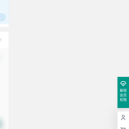
分
改
解锁
会员
权限