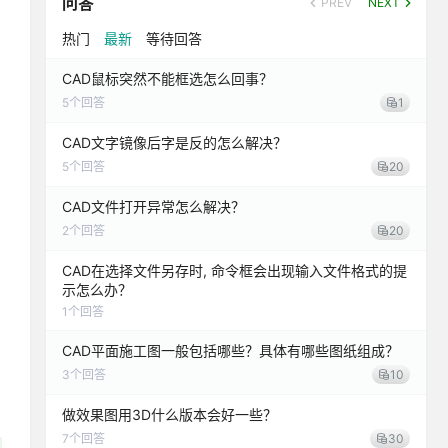
问答
PREV
NEXT
热门
最新
等待回答
CAD鼠标突然不能框选怎么回事？
5
个回答
1
CAD文字镜像后字是反的怎么解决？
5
个回答
20
CAD文件打开异常怎么解决？
2
个回答
20
CAD在选择文件另存时, 命令框会出现输入文件格式的提
示怎么办？
1
个回答
CAD平面施工图一般包括哪些？具体有哪些图纸组成？
3
个回答
10
做效果图用3D什么版本会好一些？
7
个回答
30