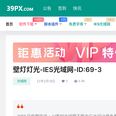
公告
签到
快讯
1000+
220
453
1812
首页
软件下载
脚本插件
免费字库
IES光域网
广告
壁灯灯光-IES光域网-ID:69-3
0
4.8k
光域网
23年2月18日