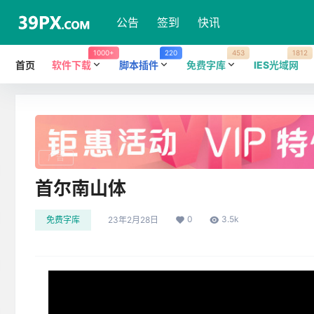
公告
签到
快讯
1000+
220
453
1812
首页
软件下载
脚本插件
免费字库
IES光域网
广告
首尔南山体
0
3.5k
免费字库
23年2月28日