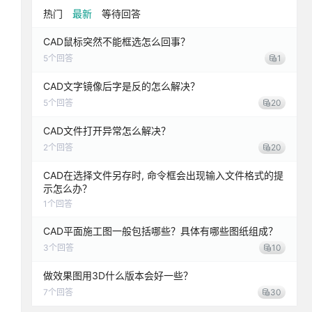
热门
最新
等待回答
CAD鼠标突然不能框选怎么回事？
5
个回答
1
CAD文字镜像后字是反的怎么解决？
5
个回答
20
CAD文件打开异常怎么解决？
2
个回答
20
CAD在选择文件另存时, 命令框会出现输入文件格式的提
示怎么办？
1
个回答
CAD平面施工图一般包括哪些？具体有哪些图纸组成？
3
个回答
10
做效果图用3D什么版本会好一些？
7
个回答
30