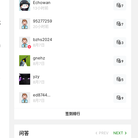
Echowan
7
13小时前
95277259
都
7
20小时前
bzhs2024
3
8月7日
特
gnehz
9
8月7日
yzy
5
8月7日
ed8744…
9
8月7日
签到排行
问答
PREV
NEXT