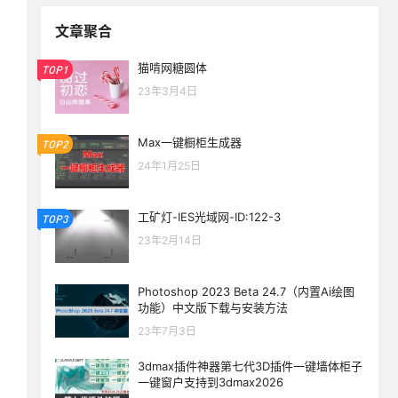
文章聚合
猫啃网糖圆体
TOP1
23年3月4日
Max一键橱柜生成器
TOP2
24年1月25日
工矿灯-IES光域网-ID:122-3
TOP3
23年2月14日
Photoshop 2023 Beta 24.7（内置Ai绘图
功能）中文版下载与安装方法
23年7月3日
3dmax插件神器第七代3D插件一键墙体柜子
生活也美好了！
一键窗户支持到3dmax2026