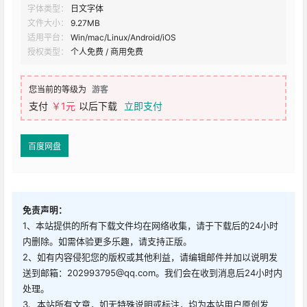
字体类型：
日文字体
文件大小：
9.27MB
适用平台：
Win/mac/Linux/Android/iOS
授权类型：
个人免费 / 商用免费
您当前的等级为
游客
支付
￥1元
以后下载
立即支付
百度网盘
免责声明：
1、本站提供的所有下载文件均在网络收集，请于下载后的24小时
内删除。如需体验更多乐趣，请支持正版。
2、如有内容侵犯您的版权或其他利益，请编辑邮件并加以说明发
送到邮箱：202993795@qq.com。我们会在收到消息后24小时内
处理。
3、本站所有文章，如无特殊说明或标注，均为本站用户原创发