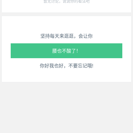
暂无讨论，说说你的看法吧
生活也美好了！
心情也舒畅了！
走路也有劲了！
坚持每天来逛逛，会让你
腿也不痛了！
腰也不酸了！
你好我也好，不要忘记哦!
工作也轻松了！