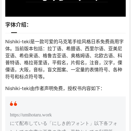
字体介绍：
Nishiki-teki是一款可爱的马克笔手绘风格日系免费商用字
体。当前版本包括：拉丁语、希腊语、西里尔语、亚美尼
亚语、希伯来语、格鲁吉亚语、奥格姆语、北欧古语、科
普特语、格拉哥里语，平假名，片假名，注音，汉字，傈
僳语，大阪，音标，盲文图案、一定量的表情符号、各种
符号和标点符号等。
Nishiki-teki由作者声明免费，授权书内容如下：
https://umihotaru.work
にて配布している「にしき的フォント」以下各フォ